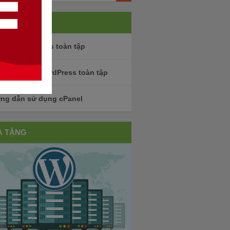
 ĐỀ HOT
 mật WordPress toàn tập
 thuật SEO WordPress toàn tập
ng dẫn sử dụng cPanel
À TẶNG