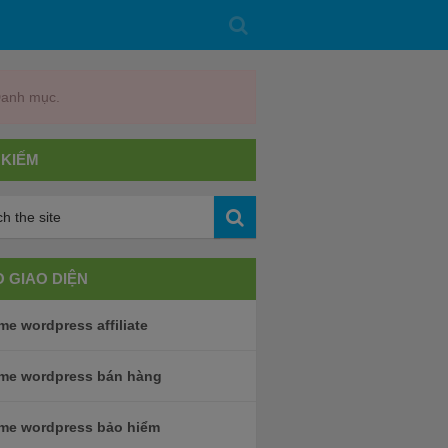
Danh mục.
 KIẾM
 GIAO DIỆN
e wordpress affiliate
me wordpress bán hàng
me wordpress bảo hiểm