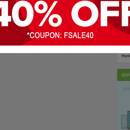
CHỦ
Bảo
Thủ
Hướ
QU