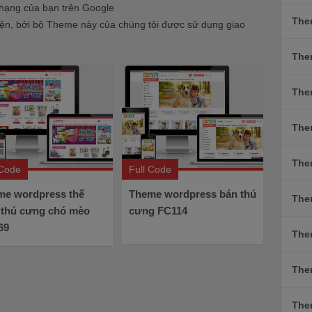
 hạng của bạn trên Google
The
diện, bởi bộ Theme này của chúng tôi được sử dụng giao
The
The
The
The
 Code
Full Code
me wordpress thế
Theme wordpress bán thú
The
 thú cưng chó mèo
cưng FC114
69
The
The
The