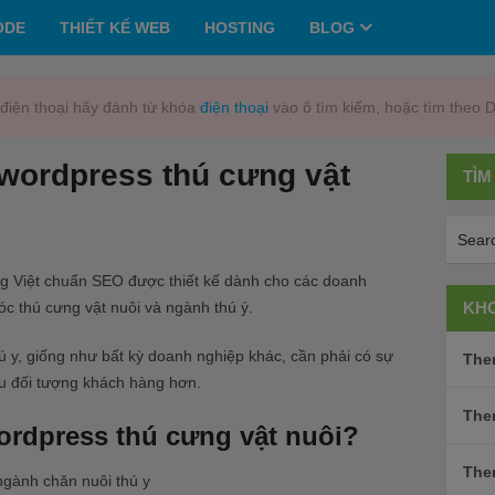
ODE
THIẾT KẾ WEB
HOSTING
BLOG
điện thoại hãy đánh từ khóa
điện thoại
vào ô tìm kiếm, hoặc tìm theo 
wordpress thú cưng vật
TÌM
ng Việt chuẩn SEO được thiết kế dành cho các doanh
c thú cưng vật nuôi và ngành thú ý.
KHO
ú y, giống như bất kỳ doanh nghiệp khác, cần phải có sự
Them
iều đối tượng khách hàng hơn.
The
rdpress thú cưng vật nuôi?
The
ngành chăn nuôi thú y