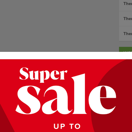
The
The
The
WO