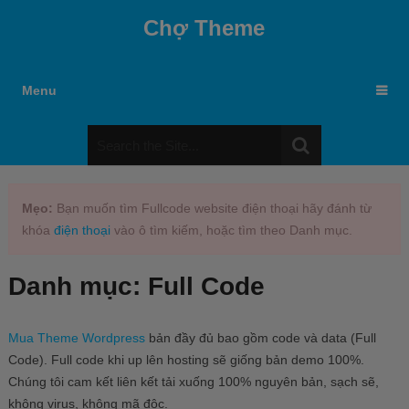
Chợ Theme
Menu
Mẹo:
Bạn muốn tìm Fullcode website điện thoại hãy đánh từ
khóa
điện thoại
vào ô tìm kiếm, hoặc tìm theo Danh mục.
Danh mục:
Full Code
Mua Theme Wordpress
bản đầy đủ bao gồm code và data (Full
Code). Full code khi up lên hosting sẽ giống bản demo 100%.
Chúng tôi cam kết liên kết tải xuống 100% nguyên bản, sạch sẽ,
không virus, không mã độc.