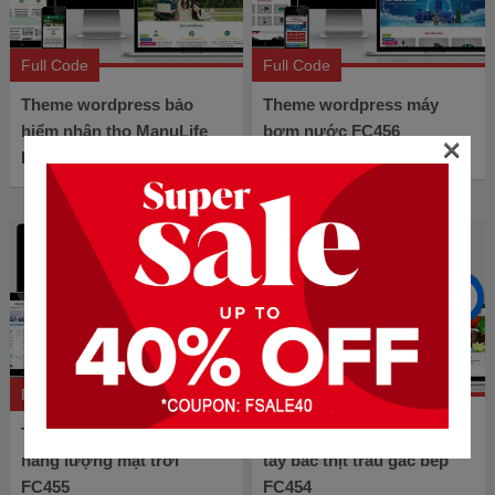
Full Code
Full Code
Theme wordpress bảo
Theme wordpress máy
hiểm nhân thọ ManuLife
bơm nước FC456
×
FC457
Full Code
Full Code
Theme wordpress điện
Theme wordpress đặc sản
năng lượng mặt trời
tây bắc thịt trâu gác bếp
FC455
FC454