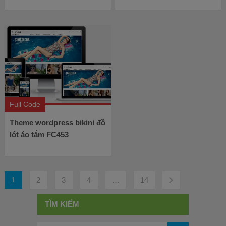
Full Code
Theme wordpress bikini đồ
lót áo tắm FC453
1
2
3
4
…
14
TÌM KIẾM