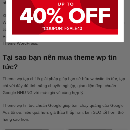
nhất làm website kiếm tiền online.
Khi bắt đầu xây dựng một tạp chí hoặc trang web tin tức,
WordPress là một lựa chọn hàng đầu. Những trang web tin tức nổi
tiếng được biết đến như The New York Times, TechCrunch, CNN,
Reuters, trang blog của Mozilla, và nhiều trang khác sử dụng
Theme WordPress.
Tại sao bạn nên mua theme wp tin
tức?
Theme wp tạp chí là giải pháp giúp bạn sở hữu website tin tức, tạp
chí với đầy đủ tính năng chuyên nghiệp, giao diện đẹp, chuẩn
Google NHƯNG với mức giá vô cùng hợp lý.
Theme wp tin tức chuẩn Google giúp bạn chạy quảng cáo Google
Ads tối ưu, hiệu quả hơn, giá thầu thấp hơn, làm SEO tốt hơn, thứ
hạng cao hơn.