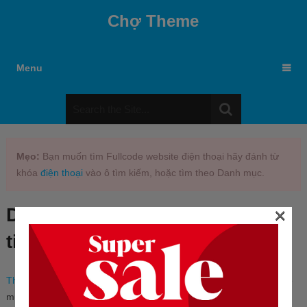
Chợ Theme
Menu
Mẹo:
Bạn muốn tìm Fullcode website điện thoại hãy đánh từ
khóa
điện thoại
vào ô tìm kiếm, hoặc tìm theo Danh mục.
×
Danh mục:
Theme wordpress
tin tức
Theme wordpress tin tức
, tạp chí giao diện đẹp, tốc độ nhanh nhẹ
mượt. Tối ưu tìm kiếm đạt chuẩn SEO Google là sự lựa chọn tốt