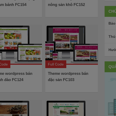
làm bánh FC154
nông sản khô FC152
CHỦ
Bảo
Thủ
Hướ
 Code
Full Code
QU
me wordpress bán
Theme wordpress bán
nh đào FC124
đặc sản FC103