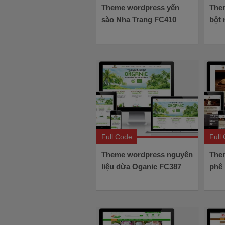
Theme wordpress yến
The
sào Nha Trang FC410
bột
Full Code
Full
Theme wordpress nguyên
The
liệu dừa Oganic FC387
phê