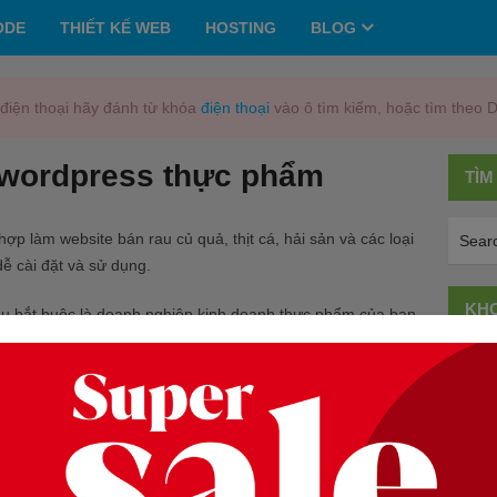
ODE
THIẾT KẾ WEB
HOSTING
BLOG
điện thoại hãy đánh từ khóa
điện thoại
vào ô tìm kiếm, hoặc tìm theo 
wordpress thực phẩm
TÌM
ợp làm website bán rau củ quả, thịt cá, hải sản và các loại
dễ cài đặt và sử dụng.
KHO
ều bắt buộc là doanh nghiệp kinh doanh thực phẩm của bạn
g thương hiệu tốt, được thiết kế đẹp để thu hút nhiều
Them
ite rau củ quả cho Wordpress
The
ve Web Design ( giao diện thông minh cho di động ) .Hỗ
The
bsite không giới hạn.