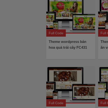
Full Code
Full
Theme wordpress bán
The
hoa quả trái cây FC431
ăn v
Full Code
Full