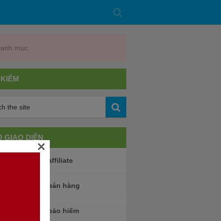
Danh mục.
 KIẾM
 GIAO DIỆN
×
e wordpress affiliate
me wordpress bán hàng
me wordpress bảo hiểm