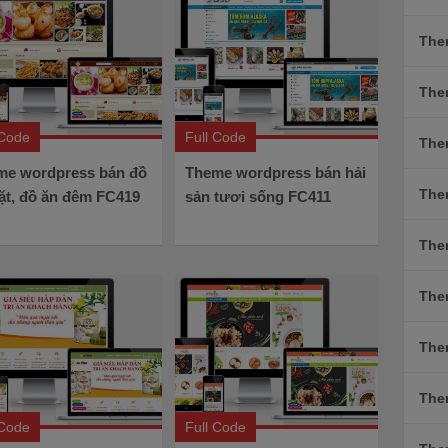
The
The
 Code
Full Code
The
me wordpress bán đồ
Theme wordpress bán hải
The
ặt, đồ ăn đêm FC419
sản tươi sống FC411
Them
The
The
The
 Code
Full Code