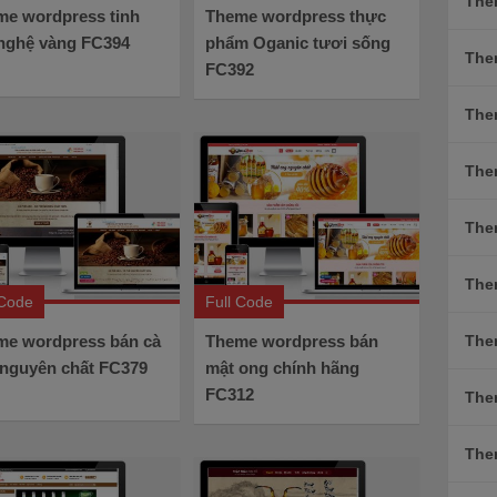
The
me wordpress tinh
Theme wordpress thực
 nghệ vàng FC394
phẩm Oganic tươi sống
The
FC392
The
The
The
The
 Code
Full Code
me wordpress bán cà
Theme wordpress bán
The
 nguyên chất FC379
mật ong chính hãng
FC312
The
The