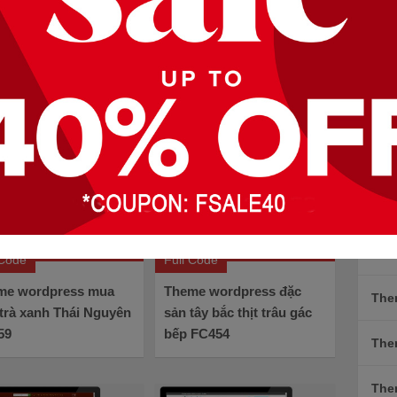
The
c phẩm chuyên nghiệp
The
àng trực tuyến về mặt hàng rau củ quả thực phẩm nhưng
 với mục đích khác .
The
The
The
The
 Code
Full Code
me wordpress mua
Theme wordpress đặc
The
trà xanh Thái Nguyên
sản tây bắc thịt trâu gác
59
bếp FC454
The
The