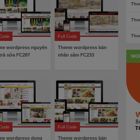
The
The
The
 Code
Full Code
me wordpress nguyên
Theme wordpress bán
 trà sữa FC287
nhân sâm FC233
WO
 Code
Full Code
me wordpress dụng
Theme wordpress bán