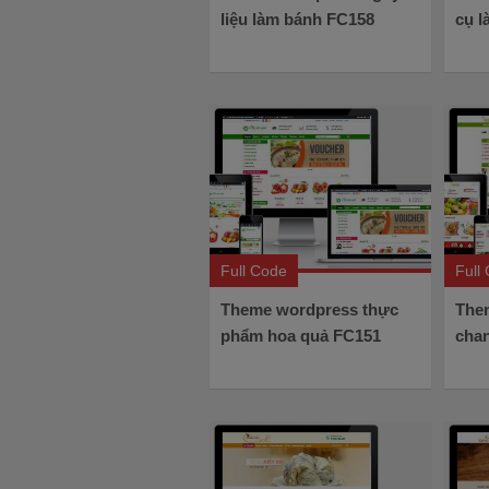
liệu làm bánh FC158
cụ 
Full Code
Full
Theme wordpress thực
The
phẩm hoa quả FC151
cha