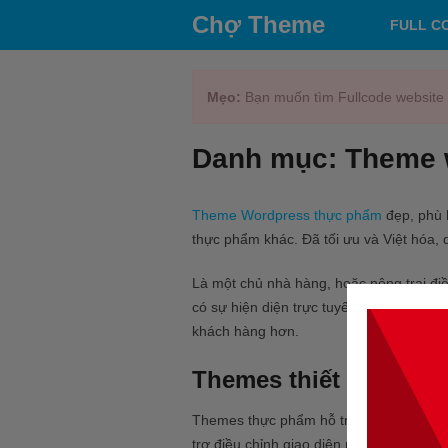
Chợ Theme
FULL C
Mẹo:
Bạn muốn tìm Fullcode website 
Danh mục:
Theme 
Theme Wordpress thực phẩm
đẹp, phù h
thực phẩm khác. Đã tối ưu và Việt hóa, 
Là một chủ nhà hàng, hoặc nông trại đi
có sự hiện diện trực tuyến được xây dựn
khách hàng hơn.
Themes thiết kế webs
Themes thực phẩm hỗ trợ 100% Responsi
trợ điều chỉnh giao diện màu sắc cho we