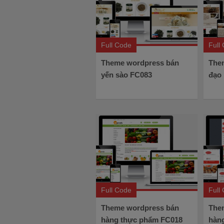
Full Code
Full
Theme wordpress bán
The
yến sào FC083
đạo
Full Code
Full
Theme wordpress bán
The
hàng thực phẩm FC018
hàn