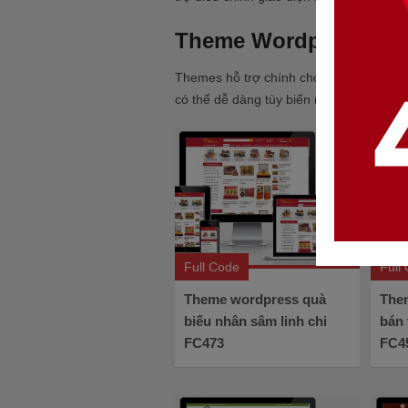
Theme Wordpress thự
Themes hỗ trợ chính cho website bán h
có thể dễ dàng tùy biến ra các sản phẩm
Full Code
Full
Theme wordpress quà
The
biếu nhân sâm linh chi
bán 
FC473
FC4