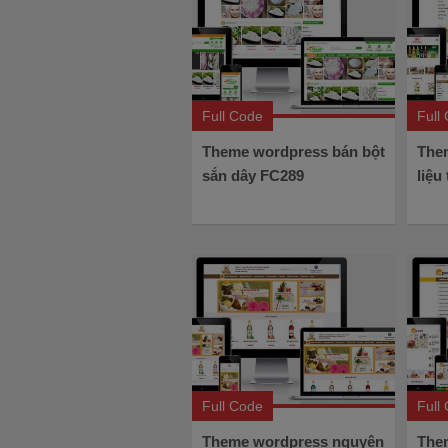
Full Code
Full
Theme wordpress bán bột
The
sắn dây FC289
liệu
Full Code
Full
Theme wordpress nguyên
The