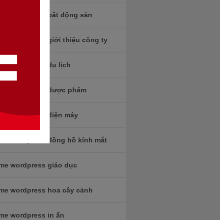
me wordpress bất động sản
me wordpress giới thiệu công ty
me wordpress du lịch
me wordpress dược phẩm
me wordpress điện máy
me wordpress đồng hồ kính mắt
me wordpress giáo dục
me wordpress hoa cây cảnh
me wordpress in ấn