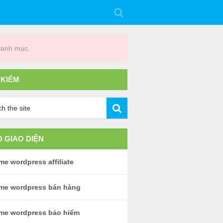
Danh mục.
 KIẾM
 GIAO DIỆN
e wordpress affiliate
me wordpress bán hàng
me wordpress bảo hiểm