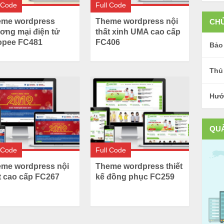
 Code
Full Code
me wordpress
Theme wordpress nội
CHỦ
ơng mại điện tử
thất xinh UMA cao cấp
opee FC481
FC406
Bảo
Thủ
Hướ
QU
 Code
Full Code
me wordpress nội
Theme wordpress thiết
t cao cấp FC267
kế đồng phục FC259