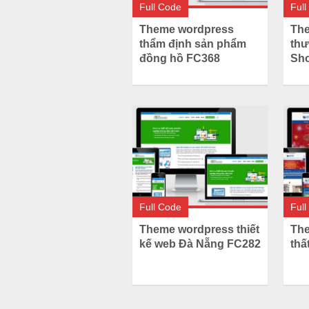
Full Code
Full
Theme wordpress
The
thẩm định sản phẩm
thư
đồng hồ FC368
Sh
Full Code
Full
Theme wordpress thiết
The
kế web Đà Nẵng FC282
thấ