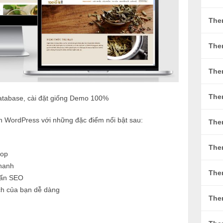
The
The
The
The
atabase, cài đặt giống Demo 100%
n WordPress với những đặc điểm nổi bật sau:
Them
The
top
nhanh
The
uẩn SEO
ch của bạn dễ dàng
The