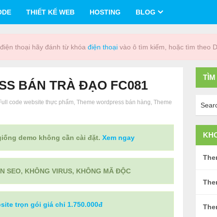
ODE
THIẾT KẾ WEB
HOSTING
BLOG
điện thoại hãy đánh từ khóa
điện thoại
vào ô tìm kiếm, hoặc tìm theo 
TÌM
S BÁN TRÀ ĐẠO FC081
Full code website thực phẩm
,
Theme wordpress bán hàng
,
Theme
KHO
 giống demo không cần cài đặt.
Xem ngay
Them
N SEO, KHÔNG VIRUS, KHÔNG MÃ ĐỘC
The
site trọn gói giá chỉ 1.750.000đ
The