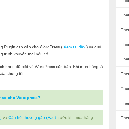
The
The
The
The
ng Plugin cao cấp cho WordPress (
Xem tại đây
) và quý
g trình khuyến mại nếu có.
The
ch hàng đã biết về WordPress căn bản. Khi mua hàng là
ủa chúng tôi.
The
The
 nào cho Wordpress?
The
)
và
Câu hỏi thường gặp (Faq)
trước khi mua hàng.
The