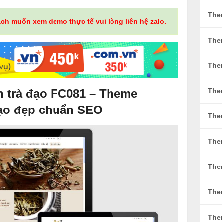
The
ách muốn xem demo thực tế vui lòng liên hệ zalo.
The
The
n trà đạo FC081 – Theme
The
đạo đẹp chuẩn SEO
The
The
The
The
The