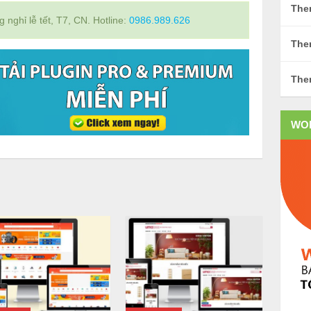
The
nghỉ lễ tết, T7, CN. Hotline:
0986.989.626
The
The
WO