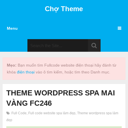
Chợ Theme
Menu
Mẹo:
Bạn muốn tìm Fullcode website điện thoại hãy đánh từ
khóa
điện thoại
vào ô tìm kiếm, hoặc tìm theo Danh mục.
THEME WORDPRESS SPA MAI
VÀNG FC246
Full Code
,
Full code website spa làm đẹp
,
Theme wordpress spa làm
đẹp