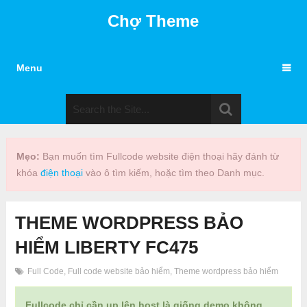
Chợ Theme
Menu
Mẹo:
Bạn muốn tìm Fullcode website điện thoại hãy đánh từ
khóa
điện thoại
vào ô tìm kiếm, hoặc tìm theo Danh mục.
THEME WORDPRESS BẢO
HIỂM LIBERTY FC475
Full Code
,
Full code website bảo hiểm
,
Theme wordpress bảo hiểm
Fullcode chỉ cần up lên host là giống demo không