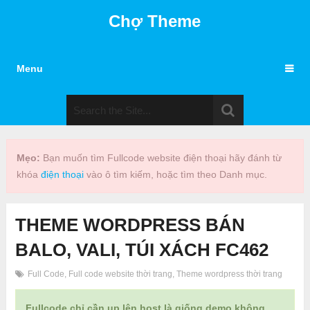
Chợ Theme
Menu
Mẹo:
Bạn muốn tìm Fullcode website điện thoại hãy đánh từ
khóa
điện thoại
vào ô tìm kiếm, hoặc tìm theo Danh mục.
THEME WORDPRESS BÁN
BALO, VALI, TÚI XÁCH FC462
Full Code
,
Full code website thời trang
,
Theme wordpress thời trang
Fullcode chỉ cần up lên host là giống demo không