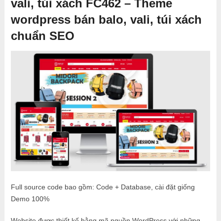
vali, túi xách FC462 – Theme
wordpress bán balo, vali, túi xách
chuẩn SEO
Full source code bao gồm: Code + Database, cài đặt giống
Demo 100%
Website được thiết kế bằng mã nguồn WordPress với những