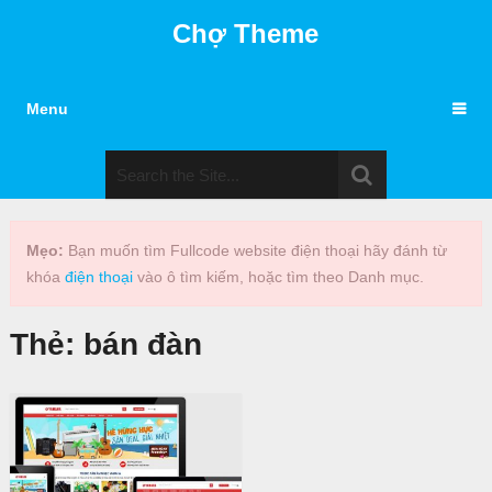
Chợ Theme
Menu
Mẹo:
Bạn muốn tìm Fullcode website điện thoại hãy đánh từ
khóa
điện thoại
vào ô tìm kiếm, hoặc tìm theo Danh mục.
Thẻ:
bán đàn