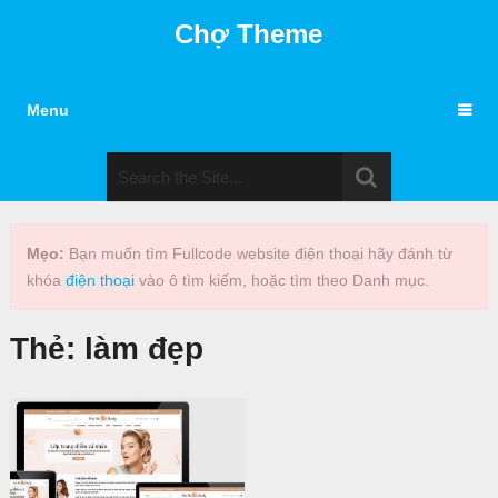
Chợ Theme
Menu
Mẹo:
Bạn muốn tìm Fullcode website điện thoại hãy đánh từ
khóa
điện thoại
vào ô tìm kiếm, hoặc tìm theo Danh mục.
Thẻ:
làm đẹp