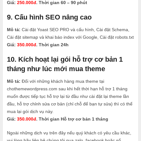
Giá:
250.000đ
. Thời gian 60 – 90 phút
9. Cấu hình SEO nâng cao
Mô tả:
Cài đặt Yoast SEO PRO và cấu hình, Cài đặt Schema,
Cài đặt sitemap và khai báo index với Google, Cài đặt robots.txt
Giá:
350.000đ
. Thời gian 24h
10. Kích hoạt lại gói hỗ trợ cơ bản 1
tháng như lúc mới mua theme
Mô tả:
Đối với những khách hàng mua theme tại
chothemewordpress.com sau khi hết thời hạn hỗ trợ 1 tháng
muốn được tiếp tục hỗ trợ lại từ đầu như cài đặt lại theme lần
đầu, hỗ trợ chỉnh sửa cơ bản (chỉ chỗ để bạn tự sửa) thì có thể
mua lại gói dịch vụ này.
Giá:
350.000đ
. Thời gian Hỗ trợ cơ bản 1 tháng
Ngoài những dịch vụ trên đây nếu quý khách có yêu cầu khác,
vui lòng hãy liên hệ chúng tôi qua zalo, facebook hoặc số