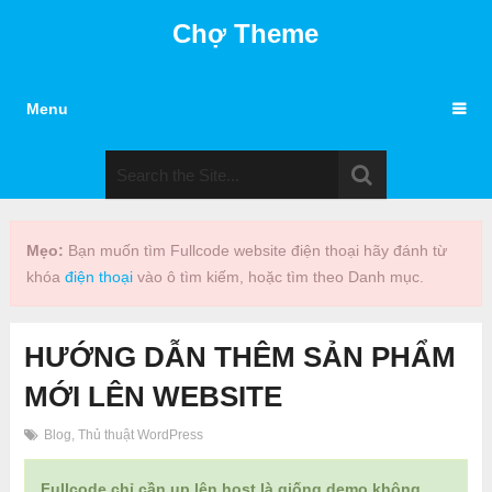
Chợ Theme
Menu
Mẹo:
Bạn muốn tìm Fullcode website điện thoại hãy đánh từ
khóa
điện thoại
vào ô tìm kiếm, hoặc tìm theo Danh mục.
HƯỚNG DẪN THÊM SẢN PHẨM
MỚI LÊN WEBSITE
Blog
,
Thủ thuật WordPress
Fullcode chỉ cần up lên host là giống demo không