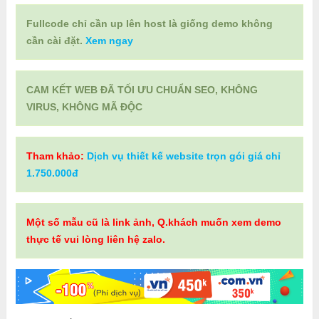
Fullcode chỉ cần up lên host là giống demo không
cần cài đặt.
Xem ngay
CAM KẾT WEB ĐÃ TỐI ƯU CHUẨN SEO, KHÔNG
VIRUS, KHÔNG MÃ ĐỘC
Tham khảo:
Dịch vụ thiết kế website trọn gói giá chỉ
1.750.000đ
Một số mẫu cũ là link ảnh, Q.khách muốn xem demo
thực tế vui lòng liên hệ zalo.