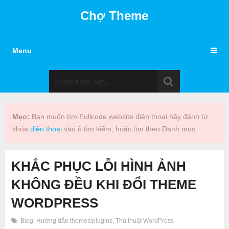
Chợ Theme
Menu
Mẹo:
Bạn muốn tìm Fullcode website điện thoại hãy đánh từ
khóa
điện thoại
vào ô tìm kiếm, hoặc tìm theo Danh mục.
KHẮC PHỤC LỖI HÌNH ẢNH
KHÔNG ĐỀU KHI ĐỔI THEME
WORDPRESS
Blog
,
Hướng dẫn themes/plugins
,
Thủ thuật WordPress