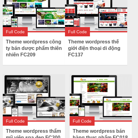
Full Code
Full Code
Theme wordpress công
Theme wordpress thế
ty bán dược phẩm thiên
giới điện thoại di động
nhiên FC209
FC137
Full Code
Full Code
Theme wordpress bán
Theme wordpress thẩm
hàng thực phẩm FC018
mỹ viện spa đẹp FC300