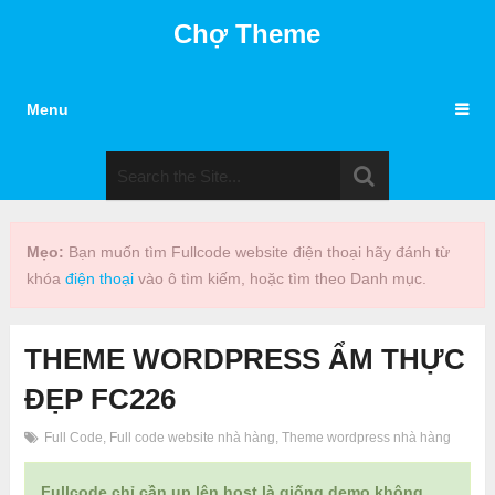
Chợ Theme
Menu
Mẹo:
Bạn muốn tìm Fullcode website điện thoại hãy đánh từ
khóa
điện thoại
vào ô tìm kiếm, hoặc tìm theo Danh mục.
THEME WORDPRESS ẨM THỰC
ĐẸP FC226
Full Code
,
Full code website nhà hàng
,
Theme wordpress nhà hàng
Fullcode chỉ cần up lên host là giống demo không