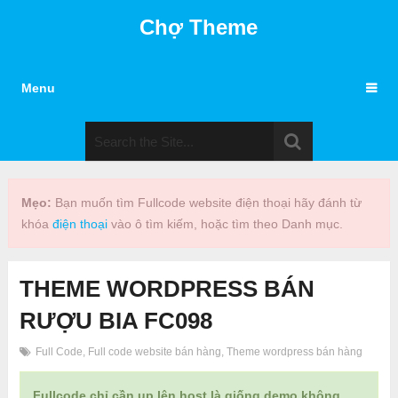
Chợ Theme
Menu
Mẹo:
Bạn muốn tìm Fullcode website điện thoại hãy đánh từ
khóa
điện thoại
vào ô tìm kiếm, hoặc tìm theo Danh mục.
THEME WORDPRESS BÁN
RƯỢU BIA FC098
Full Code
,
Full code website bán hàng
,
Theme wordpress bán hàng
Fullcode chỉ cần up lên host là giống demo không