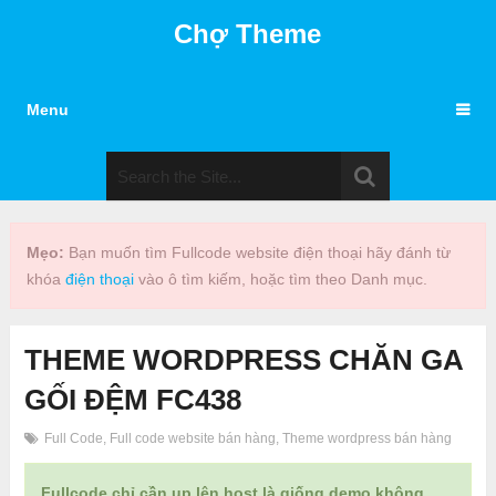
Chợ Theme
Menu
Mẹo:
Bạn muốn tìm Fullcode website điện thoại hãy đánh từ
khóa
điện thoại
vào ô tìm kiếm, hoặc tìm theo Danh mục.
THEME WORDPRESS CHĂN GA
GỐI ĐỆM FC438
Full Code
,
Full code website bán hàng
,
Theme wordpress bán hàng
Fullcode chỉ cần up lên host là giống demo không