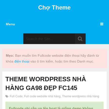
Chợ Theme
Menu
Mẹo:
Bạn muốn tìm Fullcode website điện thoại hãy đánh từ
khóa
điện thoại
vào ô tìm kiếm, hoặc tìm theo Danh mục.
THEME WORDPRESS NHÀ
HÀNG GA98 ĐẸP FC145
Full Code
,
Full code website nhà hàng
,
Theme wordpress nhà hàng
Fullcode chỉ cần up lên host là giống demo không