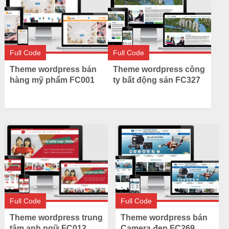
Full Code
Full Code
Theme wordpress bán
Theme wordpress công
hàng mỹ phẩm FC001
ty bất động sản FC327
Full Code
Full Code
Theme wordpress trung
Theme wordpress bán
tâm anh ngữ FC012
Camera đẹp FC269