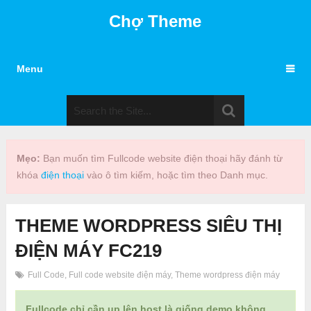
Chợ Theme
Menu
Mẹo:
Bạn muốn tìm Fullcode website điện thoại hãy đánh từ
khóa
điện thoại
vào ô tìm kiếm, hoặc tìm theo Danh mục.
THEME WORDPRESS SIÊU THỊ
ĐIỆN MÁY FC219
Full Code
,
Full code website điện máy
,
Theme wordpress điện máy
Fullcode chỉ cần up lên host là giống demo không