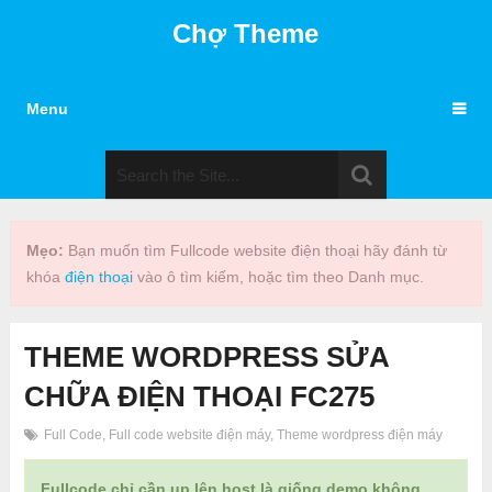
Chợ Theme
Menu
Mẹo:
Bạn muốn tìm Fullcode website điện thoại hãy đánh từ
khóa
điện thoại
vào ô tìm kiếm, hoặc tìm theo Danh mục.
THEME WORDPRESS SỬA
CHỮA ĐIỆN THOẠI FC275
Full Code
,
Full code website điện máy
,
Theme wordpress điện máy
Fullcode chỉ cần up lên host là giống demo không