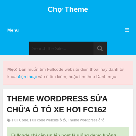
Chợ Theme
Menu
Mẹo:
Bạn muốn tìm Fullcode website điện thoại hãy đánh từ
khóa
điện thoại
vào ô tìm kiếm, hoặc tìm theo Danh mục.
THEME WORDPRESS SỬA
CHỮA Ô TÔ XE HƠI FC162
Full Code
,
Full code website ô tô
,
Theme wordpress ô tô
Fullcode chỉ cần up lên host là giống demo không