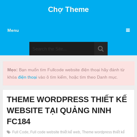
Chợ Theme
Menu
Mẹo:
Bạn muốn tìm Fullcode website điện thoại hãy đánh từ
khóa
điện thoại
vào ô tìm kiếm, hoặc tìm theo Danh mục.
THEME WORDPRESS THIẾT KẾ
WEBSITE TẠI QUẢNG NINH
FC184
Full Code
,
Full code website thiết kế web
,
Theme wordpress thiết kế