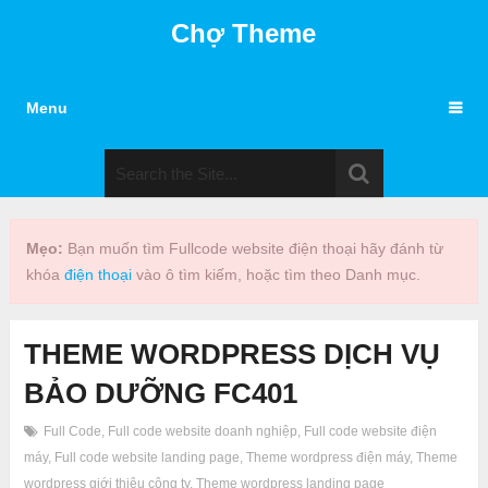
Chợ Theme
Menu
Mẹo:
Bạn muốn tìm Fullcode website điện thoại hãy đánh từ
khóa
điện thoại
vào ô tìm kiếm, hoặc tìm theo Danh mục.
THEME WORDPRESS DỊCH VỤ
BẢO DƯỠNG FC401
Full Code
,
Full code website doanh nghiệp
,
Full code website điện
máy
,
Full code website landing page
,
Theme wordpress điện máy
,
Theme
wordpress giới thiệu công ty
,
Theme wordpress landing page