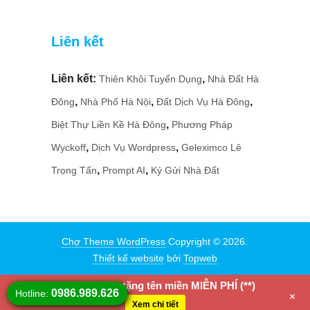
Liên kết
Liên kết:
,
Thiên Khôi Tuyển Dụng
Nhà Đất Hà
,
,
,
Đông
Nhà Phố Hà Nội
Đất Dịch Vụ Hà Đông
,
Biệt Thự Liền Kề Hà Đông
Phương Pháp
,
,
Wyckoff
Dịch Vụ Wordpress
Geleximco Lê
,
,
Trọng Tấn
Prompt AI
Ký Gửi Nhà Đất
Chợ Theme WordPress
Copyright © 2026.
Thiết kế website
bởi
Topweb
Mua Fullcode tặng tên miền MIỄN PHÍ (**)
0986.989.626
Hotline:
+
Xem chi tiết