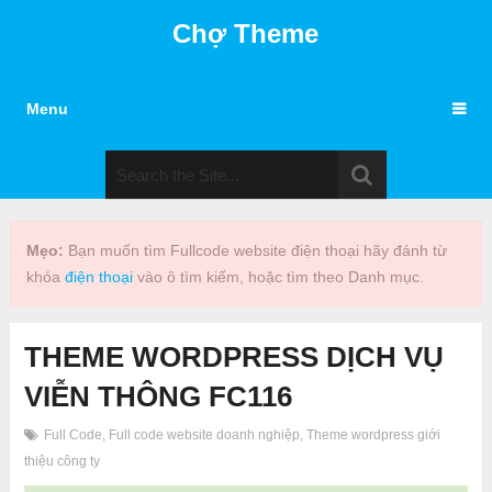
Chợ Theme
Menu
Mẹo:
Bạn muốn tìm Fullcode website điện thoại hãy đánh từ
khóa
điện thoại
vào ô tìm kiếm, hoặc tìm theo Danh mục.
THEME WORDPRESS DỊCH VỤ
VIỄN THÔNG FC116
Full Code
,
Full code website doanh nghiệp
,
Theme wordpress giới
thiệu công ty