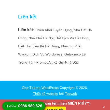
Liên kết
Liên kết:
,
Thiên Khôi Tuyển Dụng
Nhà Đất Hà
,
,
,
Đông
Nhà Phố Hà Nội
Đất Dịch Vụ Hà Đông
,
Biệt Thự Liền Kề Hà Đông
Phương Pháp
,
,
Wyckoff
Dịch Vụ Wordpress
Geleximco Lê
,
,
Trọng Tấn
Prompt AI
Ký Gửi Nhà Đất
Chợ Theme WordPress
Copyright © 2026.
Thiết kế website
bởi
Topweb
Mua Fullcode tặng tên miền MIỄN PHÍ (**)
0986.989.626
Hotline:
+
Xem chi tiết