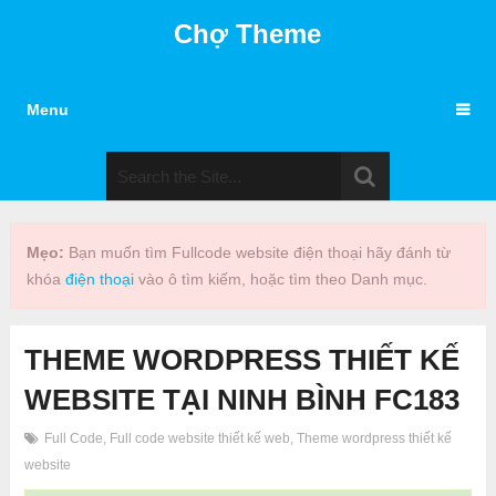
Chợ Theme
Menu
Mẹo:
Bạn muốn tìm Fullcode website điện thoại hãy đánh từ
khóa
điện thoại
vào ô tìm kiếm, hoặc tìm theo Danh mục.
THEME WORDPRESS THIẾT KẾ
WEBSITE TẠI NINH BÌNH FC183
Full Code
,
Full code website thiết kế web
,
Theme wordpress thiết kế
website