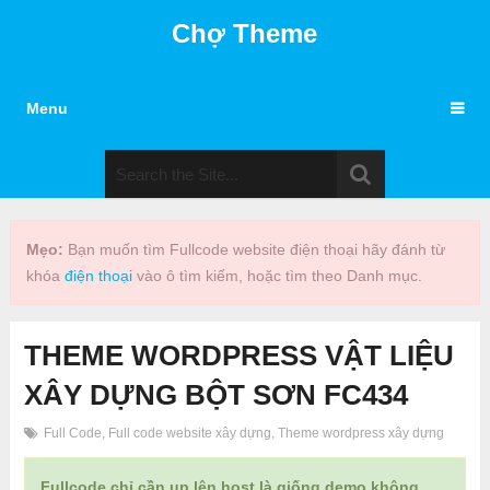
Chợ Theme
Menu
Mẹo:
Bạn muốn tìm Fullcode website điện thoại hãy đánh từ
khóa
điện thoại
vào ô tìm kiếm, hoặc tìm theo Danh mục.
THEME WORDPRESS VẬT LIỆU
XÂY DỰNG BỘT SƠN FC434
Full Code
,
Full code website xây dựng
,
Theme wordpress xây dựng
Fullcode chỉ cần up lên host là giống demo không