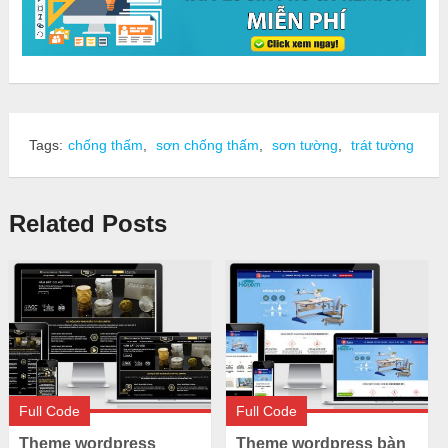
Tags:
chống thấm
,
sơn chống thấm
,
sơn tường
,
trát tường
Related Posts
Full Code
Full Code
Theme wordpress
Theme wordpress bàn