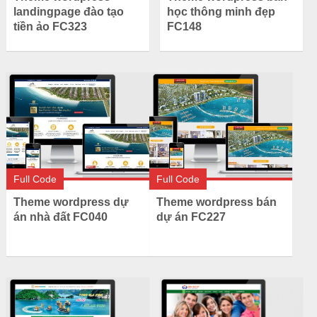
landingpage đào tạo
học thông minh đẹp
tiền ảo FC323
FC148
Full Code
Full Code
Theme wordpress dự
Theme wordpress bán
án nhà đất FC040
dự án FC227